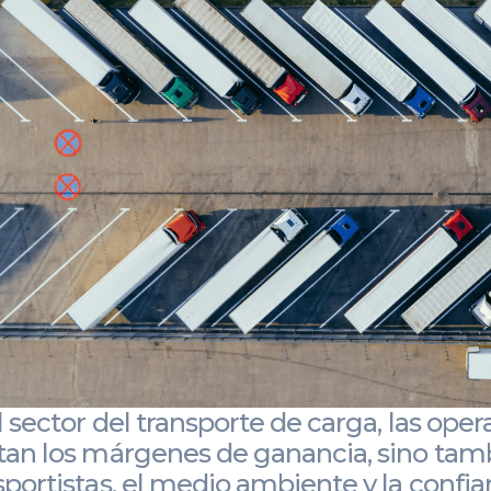
l sector del transporte de carga, las ope
tan los márgenes de ganancia, sino tamb
sportistas, el medio ambiente y la confian