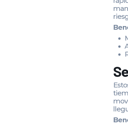
rápi
mant
ries
Bene
M
A
R
Se
Esto
tiem
movi
lleg
Bene