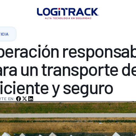
ICIA
peración
responsab
ara
un
transporte
d
iciente
y
seguro
TE EN: