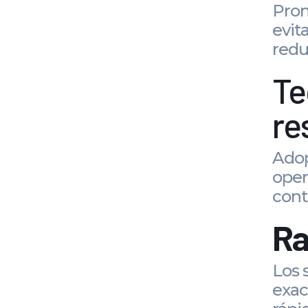
Prom
evit
redu
Te
re
Adop
oper
cont
Ra
Los 
exac