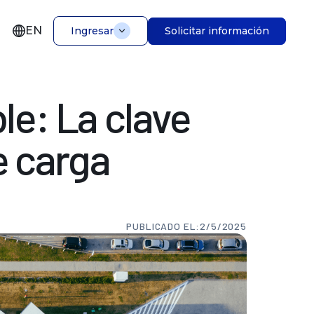
EN
Solicitar información
Ingresar
le:
La
clave
e
carga
PUBLICADO EL:
2/5/2025