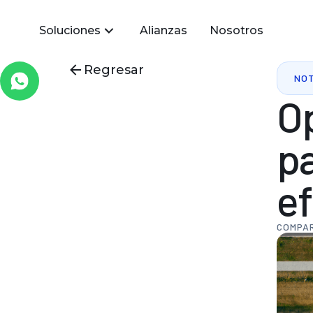
Soluciones
Alianzas
Nosotros
Regresar
NOT
O
p
ef
COMPAR