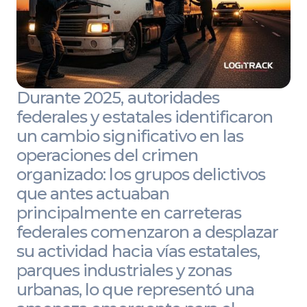
Durante 2025, autoridades
federales y estatales identificaron
un cambio significativo en las
operaciones del crimen
organizado: los grupos delictivos
que antes actuaban
principalmente en carreteras
federales comenzaron a desplazar
su actividad hacia vías estatales,
parques industriales y zonas
urbanas, lo que representó una