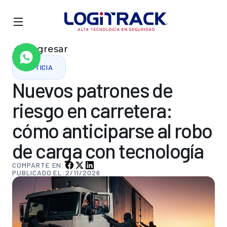
Regresar
NOTICIA
Nuevos
patrones
de
riesgo
en
carretera:
cómo
anticiparse
al
robo
de
carga
con
tecnología
COMPARTE EN:
PUBLICADO EL:
2/11/2026