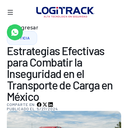
Regresar
NOTICIA
Estrategias
Efectivas
para
Combatir
la
Inseguridad
en
el
Transporte
de
Carga
en
México
COMPARTE EN:
PUBLICADO EL:
5/27/2024