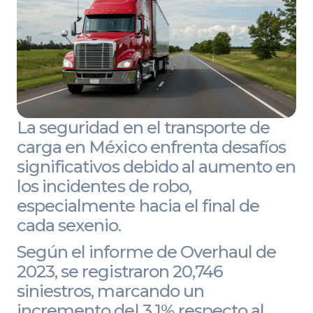
La seguridad en el transporte de
carga en México enfrenta desafíos
significativos debido al aumento en
los incidentes de robo,
especialmente hacia el final de
cada sexenio.
Según el informe de Overhaul de
2023, se registraron 20,746
siniestros, marcando un
incremento del 3.1% respecto al