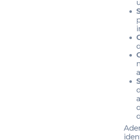
u
p
i
m
a
a
d
d
Adem
iden