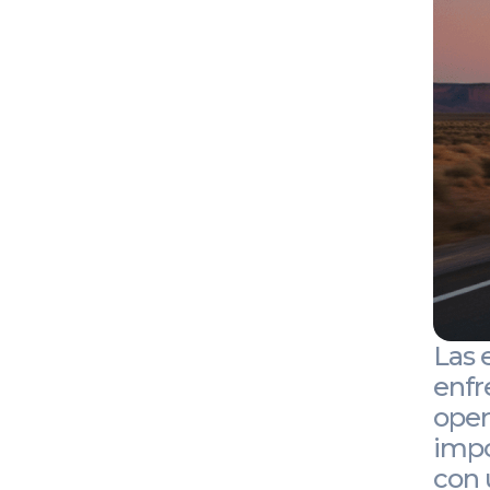
Las 
enfr
oper
impo
con 