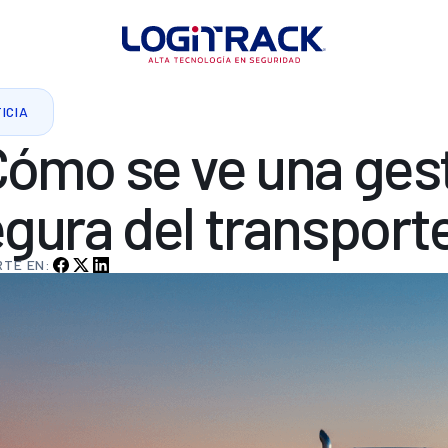
ICIA
Cómo
se
ve
una
ges
egura
del
transport
TE EN: