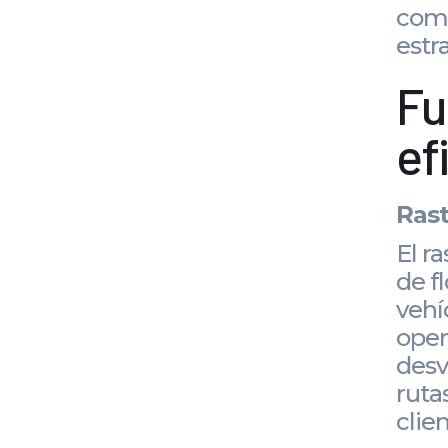
comp
estr
Fu
ef
Rast
El r
de f
vehí
oper
desv
ruta
clie