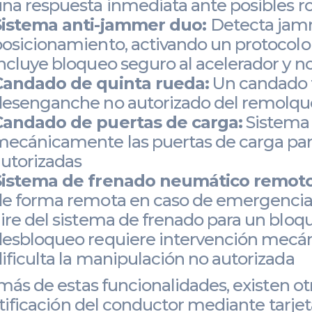
na respuesta inmediata ante posibles ro
Sistema anti-jammer duo:
Detecta jam
osicionamiento, activando un protocol
ncluye bloqueo seguro al acelerador y not
Candado de quinta rueda:
Un candado f
desenganche no autorizado del remolqu
Candado de puertas de carga:
Sistema 
ecánicamente las puertas de carga para
utorizadas
Sistema de frenado neumático remoto
de forma remota en caso de emergencia,
ire del sistema de frenado para un bloque
esbloqueo requiere intervención mecáni
ificulta la manipulación no autorizada
ás de estas funcionalidades, existen ot
tificación del conductor mediante tarjeta