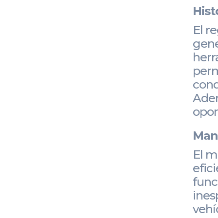
Hist
El r
gene
herr
perm
cond
Adem
opor
Mant
El m
efic
func
ines
vehí