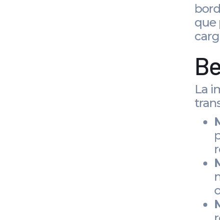
bord
que 
carg
Be
La i
tran
p
r
M
m
o
r