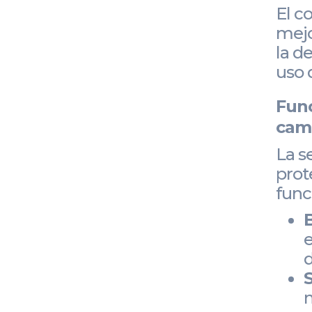
El c
mejo
la d
uso 
Func
cami
La s
prot
func
e
d
n