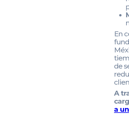
p
M
m
En c
fund
Méxi
tiem
de s
redu
clien
A tr
carg
a un