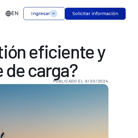
EN
Solicitar información
Ingresar
tión
eficiente
y
e
de
carga?
PUBLICADO EL:
6/20/2024