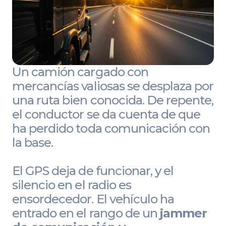
Un camión cargado con
mercancías valiosas se desplaza por
una ruta bien conocida. De repente,
el conductor se da cuenta de que
ha perdido toda comunicación con
la base.
El GPS deja de funcionar, y el
silencio en el radio es
ensordecedor. El vehículo ha
entrado en el rango de un
jammer